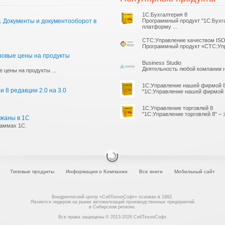
1С:Бухгалтерия 8
 Документы и документооборот в
Программный продукт "1С:Бухга
платформу ...
СТС:Управление качеством ISO
Программный продукт «СТС:Упра
 новые цены на продукты
Business Studio
Деятельность любой компании н
 цены на продукты ...
1С:Управление нашей фирмой 
 8 редакции 2.0 на 3.0
"1С:Управление нашей фирмой 8"
1С:Управление торговлей 8
"1С:Управление торговлей 8" – 
ржаны в 1С
раммах 1С.
Типовые продукты
Информация о Компании
Все книги
Мобильный сайт
Внедренческий центр «СибТехноСофт» основан в 1992.
Является лидером на рынке автоматизаций производственных предприятий
в Сибирском регионе.
Все права защищены © 2013-2026 СибТехноСофт.