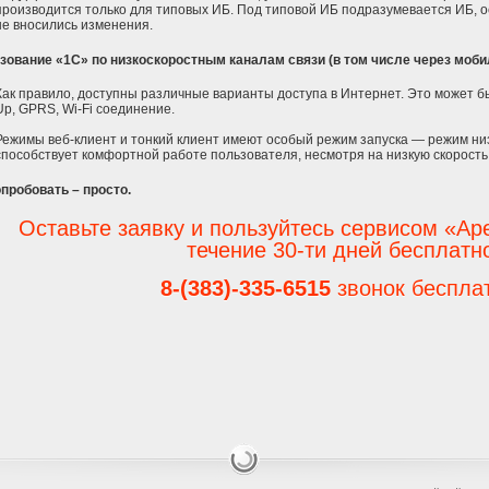
производится только для типовых ИБ. Под типовой ИБ подразумевается ИБ, о
не вносились изменения.
зование «1С» по низкоскоростным каналам связи (в том числе через моби
Как правило, доступны различные варианты доступа в Интернет. Это может быт
Up, GPRS, Wi-Fi соединение.
Режимы веб-клиент и тонкий клиент имеют особый режим запуска — режим ни
способствует комфортной работе пользователя, несмотря на низкую скорость
пробовать – просто.
Оставьте заявку и пользуйтесь сервисом «Ар
течение 30-ти дней бесплатн
8-(383)-335-6515
звонок беспла