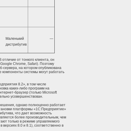
Маленький
—
дистрибутив
 отличие от тонкого клиента, он
, Google Chrome, Safari). Поэтому
еб-сервера, на котором опубликована
е компоненты системы могут работать
приятия 8.2», в том числе
овка каких-либо программ на
тернет-браузер (только Microsoft
ительно усовершенствован.
 решения, однако полноценно работает
становки платформы «1С:Предприятие»
ибутива, что дает возможность
 является более производительным, чем
отают только в режиме управляемого
версиях 8.0 и 8.1), соответственно в