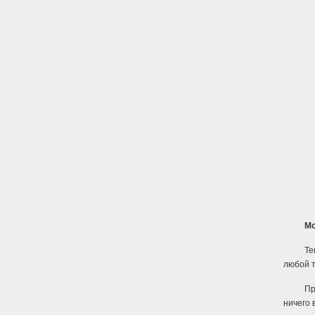
Мо
Те
любой т
Пр
ничего 