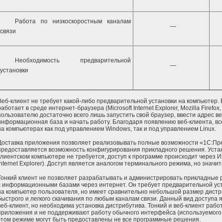
Работа по низкоскоростным каналам
—
связи
Необходимость предварительной
—
установки
Веб-клиент не требует какой-либо предварительной установки на компьютер. В
работает в среде интернет-браузера (Microsoft Internet Explorer, Mozilla Firefox
пользователю достаточно всего лишь запустить свой браузер, ввести адрес в
информационная база и начать работу. Благодаря появлению веб-клиента, вс
на компьютерах как под управлением Windows, так и под управлением Linux.
Доставка приложения позволяет реализовывать полные возможности «1С:Пред
предоставляется возможность конфигурирования прикладного решения. Устан
клиентском компьютере не требуется, доступ к программе происходит через Ин
Internet Explorer). Доступ является аналогом терминального режима, но знач
Тонкий клиент не позволяет разрабатывать и администрировать прикладные
с информационными базами через интернет. Он требует предварительной у
на компьютер пользователя, но имеет сравнительно небольшой размер дистр
быстрого и легкого скачивания по любым каналам связи. Данный вид доступа
веб-клиент, но необходима установка дистрибутива. Тонкий и веб-клиент раб
приложения и не поддерживают работу обычного интерфейса (используемого в 
этом режиме могут быть предоставлены не все программные решения.