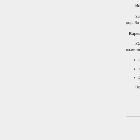
Ин
За
дорабо
Вариа
Уд
возможн
По