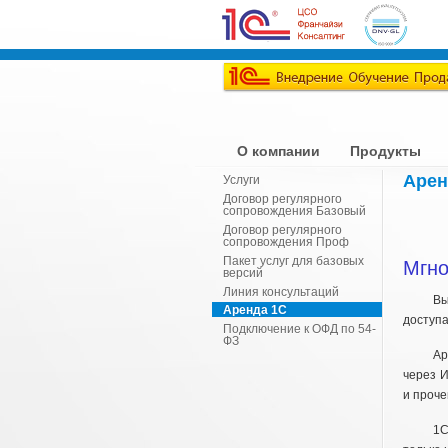
О компании
Продукты
Арен
Услуги
Договор регулярного
сопровождения Базовый
Договор регулярного
сопровождения Проф
Пакет услуг для базовых
Мгно
версий
Линия консультаций
Вы
Аренда 1С
доступа
Подключение к ОФД по 54-
ФЗ
Ар
через И
и проч
1С