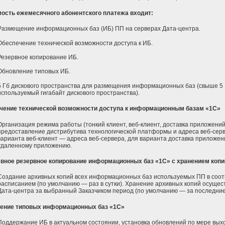
мость ежемесячного абонентского платежа входит:
Размещение информационных баз (ИБ) ПП на серверах Дата-центра.
Обеспечение технической возможности доступа к ИБ.
Резервное копирование ИБ.
Обновление типовых ИБ.
5 Гб дискового пространства для размещения информационных баз (свыше 5 Г
используемый гигабайт дискового пространства).
чение технической возможности доступа к информационным базам «1С»
Организация режима работы (тонкий клиент, веб-клиент, доставка приложений
предоставление дистрибутива технологической платформы и адреса веб-серв
варианта веб-клиент — адреса веб-сервера, для варианта доставка приложе
удаленному приложению.
вное резервное копирование информационных баз «1С» с хранением копий
Создание архивных копий всех информационных баз используемых ПП в соот
расписанием (по умолчанию — раз в сутки). Хранение архивных копий осуще
Дата-центра за выбранный Заказчиком период (по умолчанию — за последние 
ение типовых информационных баз «1С»
Поддержание ИБ в актуальном состоянии, установка обновлений по мере вых