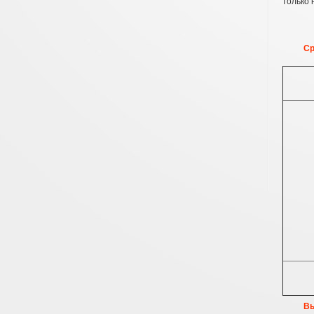
только 
Ср
Вы