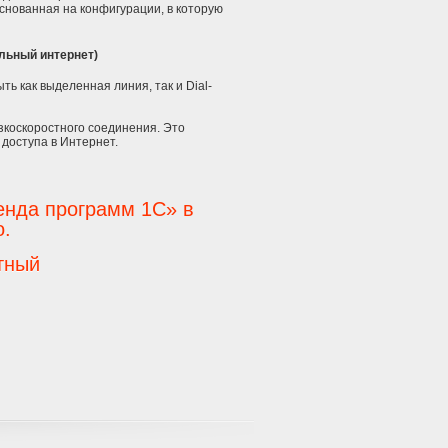
снованная на конфигурации, в которую
льный интернет)
ь как выделенная линия, так и Dial-
зкоскоростного соединения. Это
 доступа в Интернет.
енда программ 1С» в
о.
тный