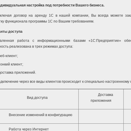
дивидуальная настройка под потребности Вашего бизнеса.
ключая договор на аренду 1С в нашей компании, Вы всегда можете зак
тку функционала программы 1С по Вашим требованиям.
нты доступа
аленная работа с информационными базами «1С:Предприятие» обес
ость реализована в трех режимах доступа:
веб-клиент;
тонкий клиент;
доставка приложений.
дключение через все виды клиентов происходит к специально настроенному с
Доставка
Вид доступа
приложения
Внесение изменений в конфигурацию
Работа через Интернет