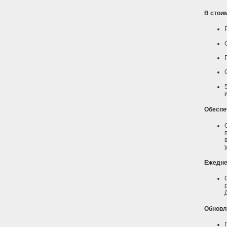
В стои
Обеспе
Ежедне
Обновл