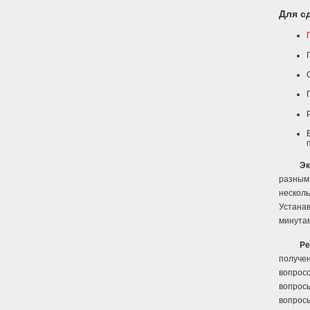
Для с
Эк
разным
несколь
Устана
минутам
Ре
получе
вопрос
вопросы
вопрос