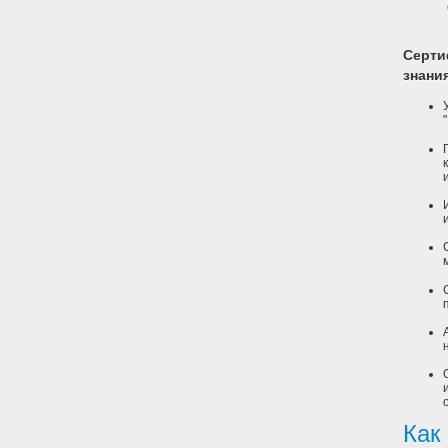
Серти
знани
Как