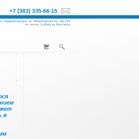
+7 (383) 335-66-15
к, Академгородок,
ул. Инженерная 4а, оф.416
эл. почта:
1c@sts.su
Контакты
.
тся
нием
ожет
 в
мм