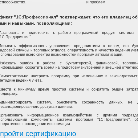
и проблем.
способностях.
фикат "1С:Профессионал" подтверждает, что его владелец о
ями и навыками, позволяющими:
Установить и подготовить к работе программный продукт системы 
"1С:Предприятие".
Повысить эффективность управления предприятием в целом, его бухг
кадровой службы и торговых отделов, оперативность и качество ведения учет
использования всего спектра возможностей программ автоматизации.
Избежать ошибок в работе с бухгалтерской, финансовой, торгово-с
информацией, сократить время на подготовку внутренней и внешней отчетнос
Самостоятельно настроить программу при изменениях в законодательс
методике ведения учета.
Свести к минимуму время простоя системы и сократить общие затра
поддержку.
Администрировать систему, обеспечить сохранность данных, не д
несанкционированного доступа к данным.
Организовать информационное взаимодействие с другими подразде
использующими компоненты системы программ "1С:Предприятие", об
оперативное прохождение информации.
 пройти сертификацию