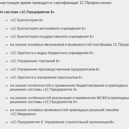
 настоящее время проводится сертификация 1С:Профессионал:
По системе «1С:Предприятие 8»
«1С:Бухгалтерия 8»
«1С:Бухгалтерия автономного учреждения 8»
«1С:Бухгалтерия государственного учреждения 8»
на знание основных механизмов и возможностей платформы 1С:Пред
«1С:Зарплата и кадры бюджетного учреждения 8»
«1С:Управление торговлей 8»
«1С:Управление производственным предприятием 8»
«1С:Зарплата и управление персоналом 8»
на знание особенностей и применение бюджетирования в прикладных
решениях системы «1С:Предприятие 8»
на знание особенностей реализации и применения МСФО в прикладны
решениях системы «1С:Предприятие 8»
на знание основных возможностей прикладных решений линейки
«1С:Медицина»
«1С:Предприятие 8. Управление строительной организацией»