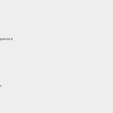
приятия 8
х