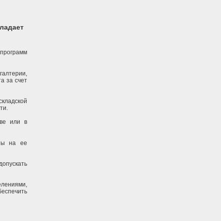
бладает
программ
алтерии,
а за счет
кладской
ти.
тве или в
ты на ее
опускать
лениями,
еспечить