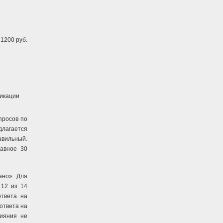
1200 руб.
фикации
просов по
длагается
авильный.
равное 30
ано». Для
 12 из 14
ответа на
ответа на
лияния не