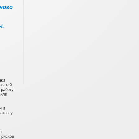
ного
ы.
нки
ностей
 работу,
 или
и и
готовку
ы
 рисков