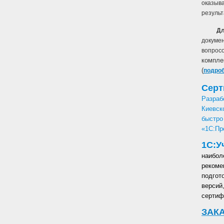
оказыв
результ
Д
докуме
вопрос
компле
(
подроб
Серт
Разраб
Киевск
быстр
«1С:Пр
1С:У
наибол
рекоме
подгот
версий
сертиф
ЗАК