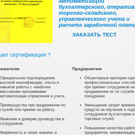
автоматизации
бухгалтерского, оператив
торгово-складского,
управленческого учета и
расчета заработной плат
ЗАКАЗАТЬ ТЕСТ
дает сертификация ?
зователю
Предприятию
Официальное подтверждение
Объективные критерии оце
высокой квалификации, опыта и
профессиональных способ
навыков работы с наиболее
при приеме сотрудников на
массовыми программами
продвижении их по службе
автоматизации управления и учета.
поощрении.
Преимущества при продвижении по
Уменьшение затрат времен
службе или приеме на работу.
средств на обучение и под
сотрудников бухгалтерии и
торговых служб.
Уважение и доверие руководства и
сотрудников.
Повышение качества работ
предприятия, минимизацию
Уверенность в своих знаниях и