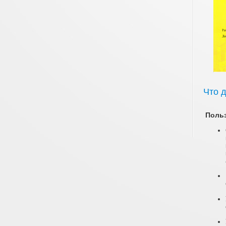
Что 
Поль