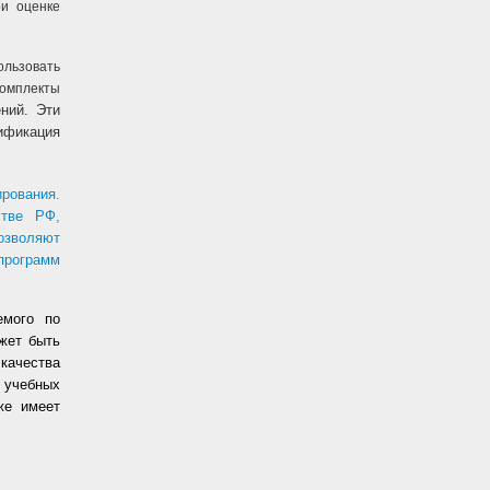
ри оценке
льзовать
комплекты
ний. Эти
ификация
рования.
стве РФ,
позволяют
рограмм
емого по
жет быть
качества
 учебных
же имеет