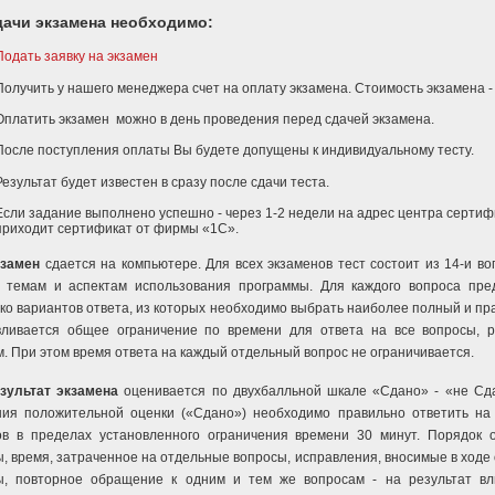
дачи экзамена необходимо:
Подать заявку на экзамен
Получить у нашего менеджера счет на оплату экзамена. Стоимость экзамена - 
Оплатить экзамен можно в день проведения перед сдачей экзамена.
После поступления оплаты Вы будете допущены к индивидуальному тесту.
Результат будет известен в сразу после сдачи теста.
Если задание выполнено успешно - через 1-2 недели на адрес центра серти
приходит сертификат от фирмы «1С».
замен
сдается на компьютере. Для всех экзаменов тест состоит из 14-и во
 темам и аспектам использования программы. Для каждого вопроса пре
ко вариантов ответа, из которых необходимо выбрать наиболее полный и пр
вливается общее ограничение по времени для ответа на все вопросы, 
. При этом время ответа на каждый отдельный вопрос не ограничивается.
зультат экзамена
оценивается по двухбалльной шкале «Сдано» - «не Сд
ния положительной оценки («Сдано») необходимо правильно ответить на
ов в пределах установленного ограничения времени 30 минут. Порядок 
, время, затраченное на отдельные вопросы, исправления, вносимые в ходе 
ы, повторное обращение к одним и тем же вопросам - на результат в