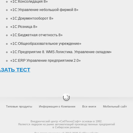
«1С:Консолидация 8»
«1С:Управление небольшой фирмой 8»
«1С:Документооборот 8»
«1С:Розница 8»
«1С:Бюджетная отчетность 8»
«1С:Общеобразовательное учреждение»
«1С:Предприятие 8. WMS Логистика. Управление складом»
«1С:ERP Управление предприятием 2.0»
АЗАТЬ ТЕСТ
Типовые продукты
Информация о Компании
Все книги
Мобильный сайт
Внедренческий центр «СибТехноСофт» основан в 1992.
Является лидером на рынке автоматизаций производственных предприятий
в Сибирском регионе.