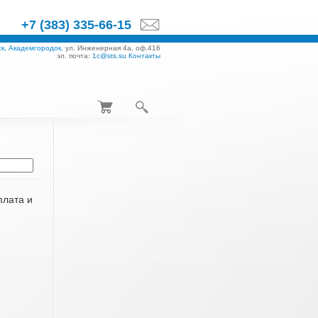
+7 (383) 335-66-15
к, Академгородок,
ул. Инженерная 4а, оф.416
эл. почта:
1c@sts.su
Контакты
плата и