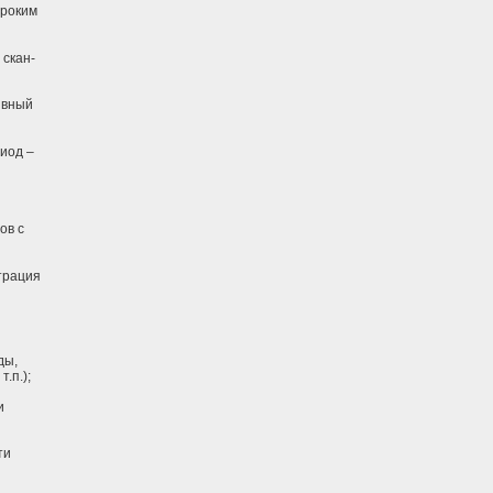
ироким
 скан-
ивный
иод –
ов с
трация
ды,
.п.);
и
ти