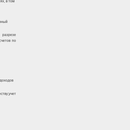
ях, в том
онный
 разрезе
счетов по
 доходов
ству;учет