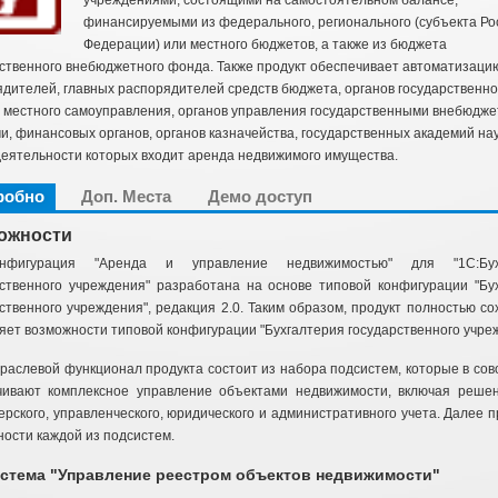
учреждениями, состоящими на самостоятельном балансе,
финансируемыми из федерального, регионального (субъекта Ро
Федерации) или местного бюджетов, а также из бюджета
ственного внебюджетного фонда. Также продукт обеспечивает автоматизаци
дителей, главных распорядителей средств бюджета, органов государственно
в местного самоуправления, органов управления государственными внебюдж
, финансовых органов, органов казначейства, государственных академий нау
еятельности которых входит аренда недвижимого имущества.
робно
Доп. Места
Демо доступ
ожности
онфигурация "Аренда и управление недвижимостью" для "1С:Бух
рственного учреждения" разработана на основе типовой конфигурации "Бу
ственного учреждения", редакция 2.0. Таким образом, продукт полностью со
ет возможности типовой конфигурации "Бухгалтерия государственного учре
раслевой функционал продукта состоит из набора подсистем, которые в сов
чивают комплексное управление объектами недвижимости, включая реше
ерского, управленческого, юридического и административного учета. Далее 
ости каждой из подсистем.
стема "Управление реестром объектов недвижимости"