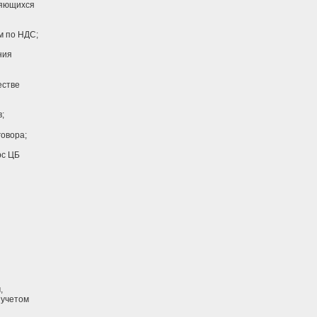
ляющихся
м по НДС;
ния
естве
;
говора;
рс ЦБ
,
 учетом