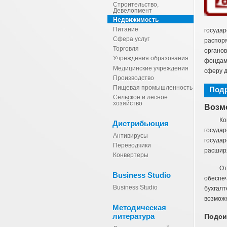
Строительство,
Девелопмент
Недвижимость
Питание
государ
Сфера услуг
распоря
Торговля
органо
Учреждения образования
фондами
Медицинские учреждения
сферу д
Производство
Пищевая промышленность
Под
Сельское и лесное
хозяйство
Возм
К
Дистрибьюция
госуда
Антивирусы
государ
Переводчики
расширя
Конвертеры
От
Business Studio
обеспе
Business Studio
бухгалт
возможн
Методическая
литература
Подси