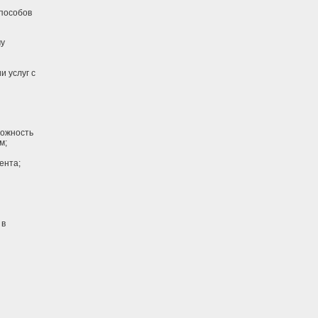
способов
му
и услуг с
можность
м;
ента;
 в