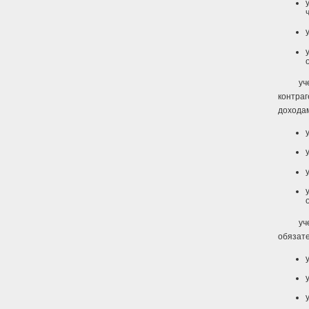
уч
контраг
доходам
уч
обязате