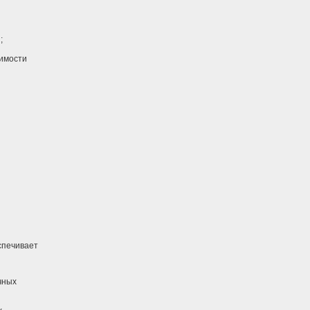
;
имости
.
печивает
чных