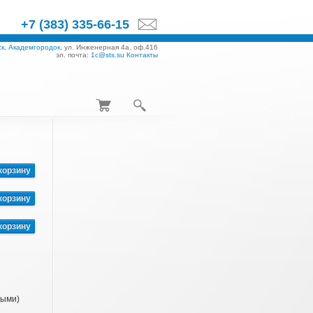
+7 (383) 335-66-15
к, Академгородок,
ул. Инженерная 4а, оф.416
эл. почта:
1c@sts.su
Контакты
корзину
корзину
корзину
ными)