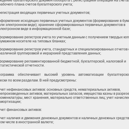
ведение бухгалтерского документооборота с регистрацией операции на счета
рабочего плана счетов бухгалтерского учета;
регистрация входящих первичных учетных документов;
оформление исходящих первичных учетных документов (формирование в бум
или электронном виде); хранение сформированных первичных документов в
электронном виде в информационной базе;
формирование регистров учета по учетным данным с получением твердых коп
бумажном носителе на типовых бланках;
формирование регистров учета, стандартных и специализированных отчетов 
различной группировкой и иерархией представления данных;
формирование регламентированной бюджетной, бухгалтерской, налоговой и
статистической отчетности.
ограмма обеспечивает высокий уровень автоматизации бухгалтерско
ески по всем разделам. В ней предусмотрены:
учет нефинансовых активов: основных средств, нематериальных активов,
непроизведенных активов, материальных запасов, имущества казны в разрез
номенклатуры, мест хранения, материально ответственных лиц; учет начисле
амортизации;
учет финансовых активов:
учет наличия и движения денежных документов и наличных денежных средств в
том числе в иностранной валюте;