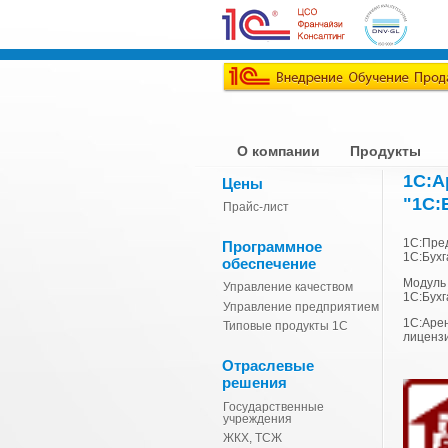
О компании
Продукты
1С:А
Цены
"1С:
Прайс-лист
1С:Пред
Программное
1С:Бухг
обеспечение
Модуль
Управление качеством
1С:Бухг
Управление предприятием
1С:Аре
Типовые продукты 1С
лицензи
Отраслевые
решения
Государственные
учреждения
ЖКХ, ТСЖ