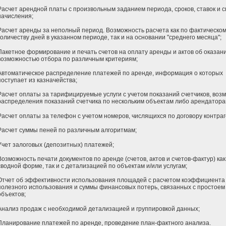
Расчет арендной платы с произвольным заданием периода, сроков, ставок и 
начисления;
Расчет аренды за неполный период. Возможность расчета как по фактическо
количеству дней в указанном периоде, так и на основании "среднего месяца";
Пакетное формирование и печать счетов на оплату аренды и актов об оказани
возможностью отбора по различным критериям;
Автоматическое распределение платежей по аренде, информация о которых
поступает из казначейства;
Расчет оплаты за тарифицируемые услуги с учетом показаний счетчиков, воз
распределения показаний счетчика по нескольким объектам либо арендатора
Расчет оплаты за телефон с учетом номеров, числящихся по договору контраг
Расчет суммы пеней по различным алгоритмам;
Учет залоговых (депозитных) платежей;
Возможность печати документов по аренде (счетов, актов и счетов-фактур) как
сводной форме, так и с детализацией по объектам и/или услугам;
Отчет об эффективности использования площадей с расчетом коэффициента
полезного использования и суммы финансовых потерь, связанных с простоем
объектов;
Анализ продаж с необходимой детализацией и группировкой данных;
Планирование платежей по аренде, проведение план-фактного анализа.