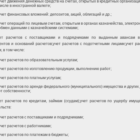
учет движения денежных средств на счетах, открытых в кредитных организаци
числе в иностранной валюте;
учет финансовых вложений: депозитов, акций, облигаций и др.;
учет операций по лицевым счетам, открытым в органах казначейства, электр
обмен данными с казначейскими системами;
ет расчетов с поставщиками и подрядчиками по выданным авансам в
ентов и оснований расчетов;учет расчетов с подотчетными лицами;учет ра
, в том числе:
учет расчетов по образовательным услугам;
учет расчетов по изготовлению продукции, выполнению работ;
учет расчетов по платным услугам;
учет расчетов по аренде федерального (муниципального) имущества и других
от собственности;
ет расчетов по кредитам, займам (ссудам);учет расчетов по ущербу имуще
льств:
учет расчетов с поставщиками и подрядчиками;
учет расчетов с работниками;
учет расчетов по платежам в бюджеты;