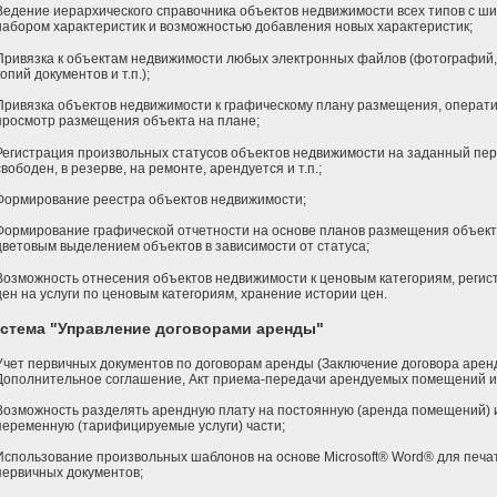
Ведение иерархического справочника объектов недвижимости всех типов с ш
набором характеристик и возможностью добавления новых характеристик;
Привязка к объектам недвижимости любых электронных файлов (фотографий,
копий документов и т.п.);
Привязка объектов недвижимости к графическому плану размещения, операт
просмотр размещения объекта на плане;
Регистрация произвольных статусов объектов недвижимости на заданный пер
свободен, в резерве, на ремонте, арендуется и т.п.;
Формирование реестра объектов недвижимости;
Формирование графической отчетности на основе планов размещения объект
цветовым выделением объектов в зависимости от статуса;
Возможность отнесения объектов недвижимости к ценовым категориям, регис
цен на услуги по ценовым категориям, хранение истории цен.
стема "Управление договорами аренды"
Учет первичных документов по договорам аренды (Заключение договора арен
Дополнительное соглашение, Акт приема-передачи арендуемых помещений и т
Возможность разделять арендную плату на постоянную (аренда помещений) 
переменную (тарифицируемые услуги) части;
Использование произвольных шаблонов на основе Microsoft® Word® для печа
первичных документов;