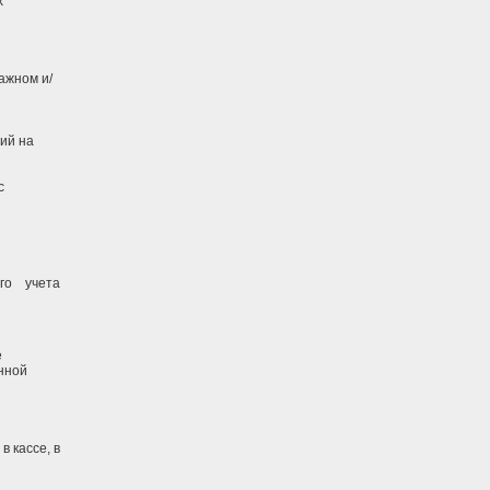
х
ажном и/
ий на
с
го учета
е
нной
 кассе, в