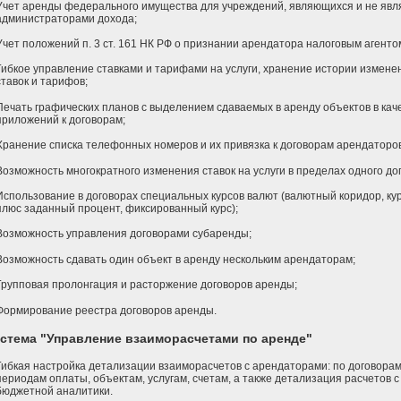
Учет аренды федерального имущества для учреждений, являющихся и не яв
администраторами дохода;
Учет положений п. 3 ст. 161 НК РФ о признании арендатора налоговым агенто
Гибкое управление ставками и тарифами на услуги, хранение истории измене
ставок и тарифов;
Печать графических планов с выделением сдаваемых в аренду объектов в кач
приложений к договорам;
Хранение списка телефонных номеров и их привязка к договорам арендаторов
Возможность многократного изменения ставок на услуги в пределах одного до
Использование в договорах специальных курсов валют (валютный коридор, ку
плюс заданный процент, фиксированный курс);
Возможность управления договорами субаренды;
Возможность сдавать один объект в аренду нескольким арендаторам;
Групповая пролонгация и расторжение договоров аренды;
Формирование реестра договоров аренды.
стема "Управление взаиморасчетами по аренде"
Гибкая настройка детализации взаиморасчетов с арендаторами: по договорам
периодам оплаты, объектам, услугам, счетам, а также детализация расчетов с
бюджетной аналитики.