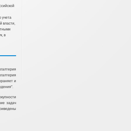
ссийской
ю учета
й власти,
етными
к, в
галтерия
хгалтерия
храняет и
ждения".
окупности
ние задач
приведены