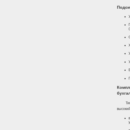
Подси
Компл
бухга
Ти
высокий