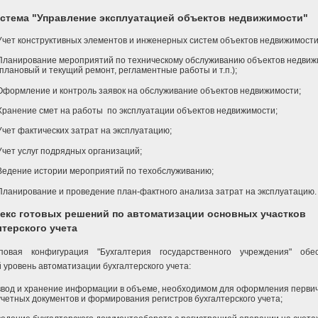
стема "Управление эксплуатацией объектов недвижимости"
Учет конструктивных элементов и инженерных систем объектов недвижимости
Планирование мероприятий по техническому обслуживанию объектов недвиж
(плановый и текущий ремонт, регламентные работы и т.п.);
Оформление и контроль заявок на обслуживание объектов недвижимости;
Хранение смет на работы по эксплуатации объектов недвижимости;
Учет фактических затрат на эксплуатацию;
Учет услуг подрядных организаций;
Ведение истории мероприятий по техобслуживанию;
Планирование и проведение план-фактного анализа затрат на эксплуатацию
екс готовых решений по автоматизации основных участков
лтерского учета
повая конфигурация "Бухгалтерия государственного учреждения" обес
 уровень автоматизации бухгалтерского учета:
ввод и хранение информации в объеме, необходимом для оформления перви
учетных документов и формирования регистров бухгалтерского учета;