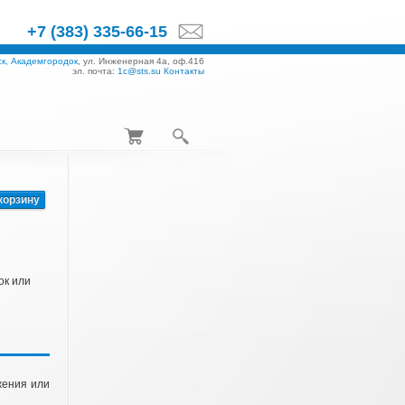
+7 (383) 335-66-15
к, Академгородок,
ул. Инженерная 4а, оф.416
эл. почта:
1c@sts.su
Контакты
корзину
ок или
жения или