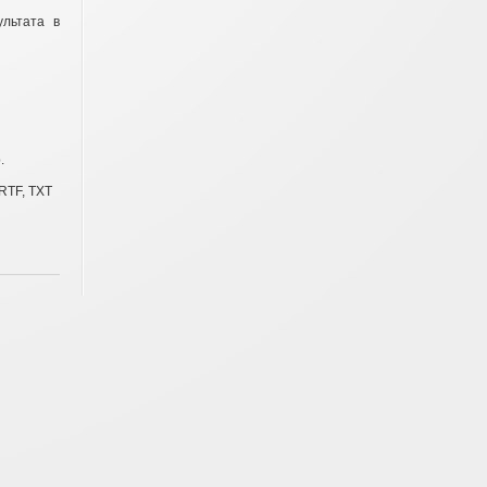
льтата в
.
RTF, TXT