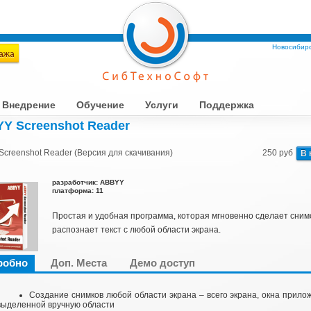
Новосибирс
Внедрение
Обучение
Услуги
Поддержка
Y Screenshot Reader
creenshot Reader (Версия для скачивания)
250 руб
В 
разработчик: ABBYY
платформа: 11
Простая и удобная программа, которая мгновенно сделает сним
распознает текст с любой области экрана.
робно
Доп. Места
Демо доступ
Создание снимков любой области экрана – всего экрана, окна прило
выделенной вручную области