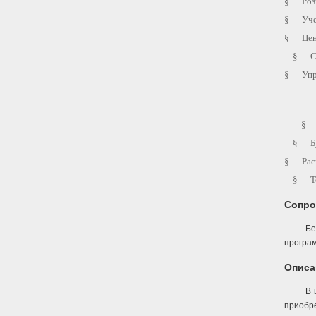
§
Роз
§
Уч
§
Цен
§
С
§
Упр
§
§
Б
§
Рас
§
Т
Сопро
Бе
програм
Описа
В 
приобре