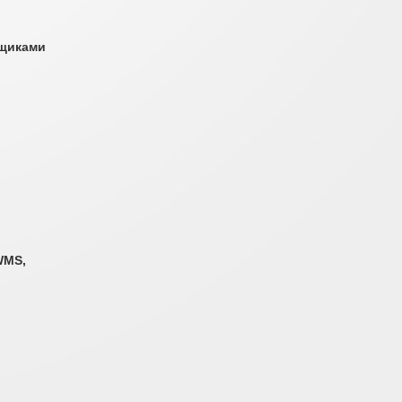
вщиками
WMS,