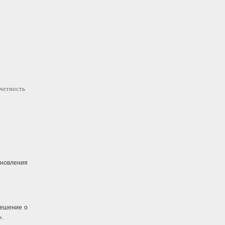
четность
новления
решение о
».