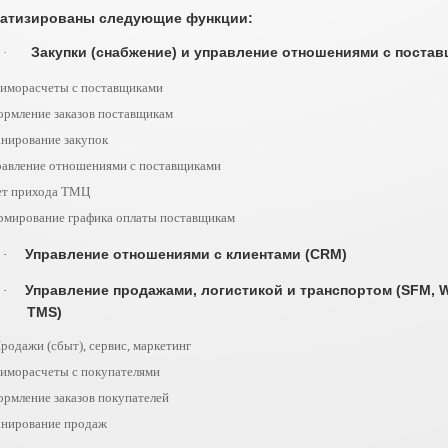
атизированы следующие функции:
Закупки (снабжение) и управление отношениями с поста
·
иморасчеты с поставщиками
рмление заказов поставщикам
нирование закупок
авление отношениями с поставщиками
ет прихода ТМЦ
мирование графика оплаты поставщикам
Управление отношениями с клиентами (CRM)
·
Управление продажами, логистикой и транспортом (SFM, 
·
TMS)
родажи (сбыт), сервис, маркетинг
иморасчеты с покупателями
рмление заказов покупателей
анирование продаж