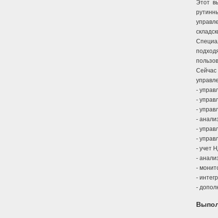
Этот в
рутинн
управл
складск
Специ
подход
пользов
Сейчас
управле
- управ
- управ
- управ
- анали
- управ
- управ
- учет 
- анали
- монит
- интег
- допо
Выпол