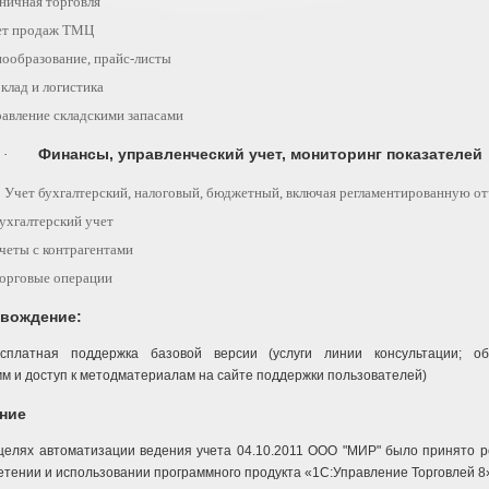
ничная торговля
ет продаж ТМЦ
ообразование, прайс-листы
клад и логистика
авление складскими запасами
Финансы, управленческий учет, мониторинг показателей
·
Учет бухгалтерский, налоговый, бюджетный, включая регламентированную от
ухгалтерский учет
четы с контрагентами
орговые операции
вождение:
сплатная поддержка базовой версии (услуги линии консультации; об
м и доступ к методматериалам на сайте поддержки пользователей)
ние
целях автоматизации ведения учета 04.10.2011 ООО "МИР" было принято 
тении и использовании программного продукта «1С:Управление Торговлей 8