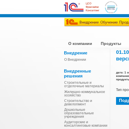
О компании
Продукты
01.1
Внедрение
верс
О Внедрении
Внедренные
дата: 1 о
решения
компани
продукты
Строительные и
отделочные материалы
Тип про
Жилищно-коммунальное
хозяйство
Под
Строительство и
девелопмент
Дошкольные
образовательные
учреждения
Аудиторские и
консалтинговые компании