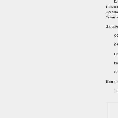
Ко
Продаж
Доставк
Установ
Заказ
ОО
Об
Но
Ва
Об
Колич
То