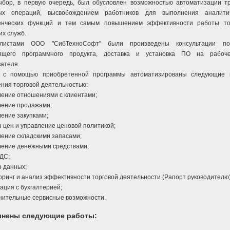
ыбор, в первую очередь, был обусловлен возможностью автоматизации т
ых операций, высвобождением работников для выполнения аналити
енческих функций и тем самым повышением эффективности работы то
их служб.
алистами ООО "СибТехноСофт" были произведены консультации п
ящего программного продукта, доставка и установка ПО на рабоч
ателя.
 с помощью приобретенной программы автоматизированы следующие 
ния торговой деятельностью:
ление отношениями с клиентами;
ление продажами;
ление закупками;
з цен и управление ценовой политикой;
ление складскими запасами;
ление денежными средствами;
НДС;
з данных;
оринг и анализ эффективности торговой деятельности (Рапорт руководителю)
рация с бухгалтерией;
лнительные сервисные возможности.
нены следующие работы: