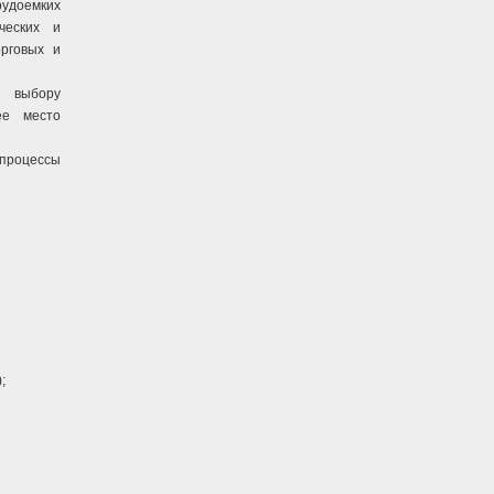
рудоемких
ческих и
рговых и
о выбору
ее место
процессы
;