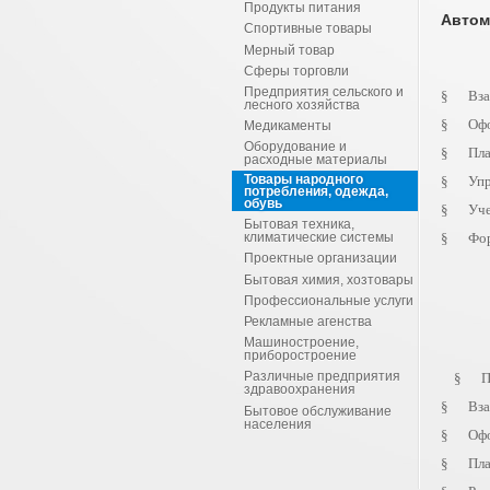
Продукты питания
Автом
Спортивные товары
Мерный товар
Сферы торговли
Предприятия сельского и
§
Вза
лесного хозяйства
§
Офо
Медикаменты
Оборудование и
§
Пла
расходные материалы
Товары народного
§
Упр
потребления, одежда,
обувь
§
Уч
Бытовая техника,
климатические системы
§
Фор
Проектные организации
Бытовая химия, хозтовары
Профессиональные услуги
Рекламные агенства
Машиностроение,
приборостроение
Различные предприятия
§
П
здравоохранения
§
Вза
Бытовое обслуживание
населения
§
Офо
§
Пл